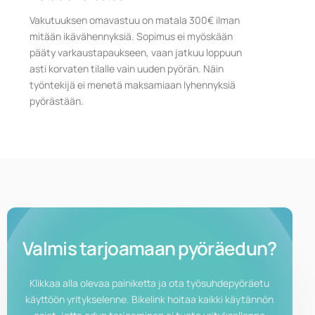
Vakutuuksen omavastuu on matala 300€ ilman
mitään ikävähennyksiä. Sopimus ei myöskään
pääty varkaustapaukseen, vaan jatkuu loppuun
asti korvaten tilalle vain uuden pyörän. Näin
työntekijä ei menetä maksamiaan lyhennyksiä
pyörästään.
Valmis tarjoamaan pyöräedun?
Klikkaa alla olevaa painiketta ja ota työsuhdepyöräetu
käyttöön yritykselenne. Bikelink hoitaa kaikki käytännön