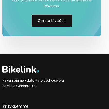
asiat, jotta edun tarjoaminen ei tuota yrityksellenne
lisävaivaa.
Ota etu käyttöön
Rakennamme kulutonta työsuhdepyörä
palvelua työnantajille.
Yrityksemme