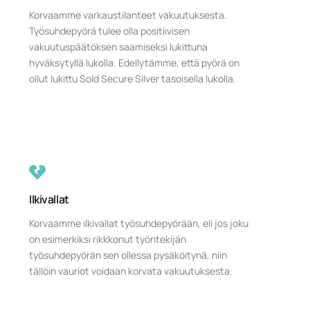
Korvaamme varkaustilanteet vakuutuksesta.
Työsuhdepyörä tulee olla positiivisen
vakuutuspäätöksen saamiseksi lukittuna
hyväksytyllä lukolla. Edellytämme, että pyörä on
ollut lukittu Sold Secure Silver tasoisella lukolla.
Ilkivallat
Korvaamme ilkivallat työsuhdepyörään, eli jos joku
on esimerkiksi rikkkonut työntekijän
työsuhdepyörän sen ollessa pysäköitynä, niin
tällöin vauriot voidaan korvata vakuutuksesta.