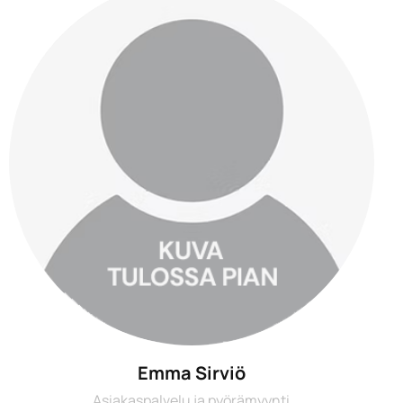
Emma Sirviö
Asiakaspalvelu ja pyörämyynti