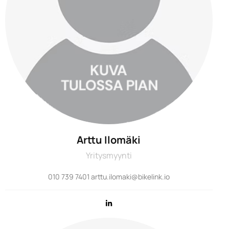
Arttu Ilomäki
Yritysmyynti
010 739 7401 arttu.ilomaki@bikelink.io