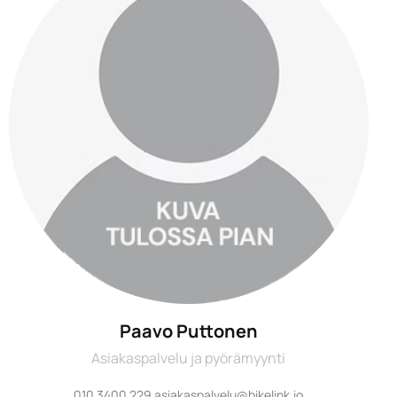
Paavo Puttonen
Asiakaspalvelu ja pyörämyynti
010 3400 229 asiakaspalvelu@bikelink.io