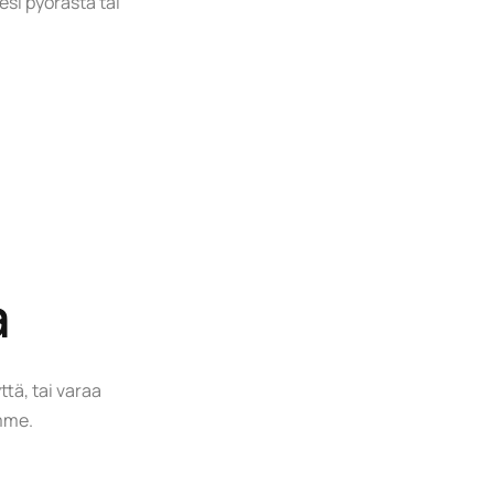
esi pyörästä tai
a
ttä, tai varaa
amme.