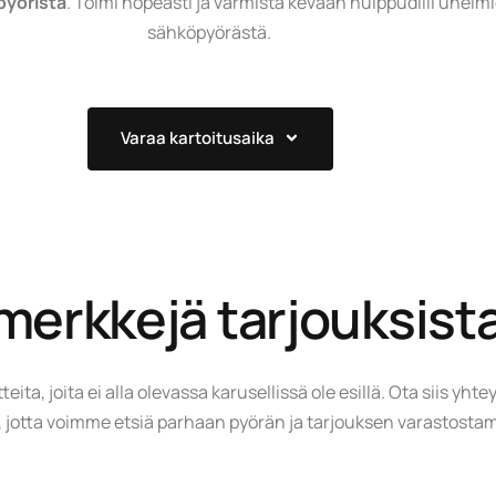
pyöristä
. Toimi nopeasti ja varmista kevään huippudiili unelmi
sähköpyörästä.
Varaa kartoitusaika
merkkejä tarjouksist
eita, joita ei alla olevassa karusellissä ole esillä. Ota siis yhtey
, jotta voimme etsiä parhaan pyörän ja tarjouksen varastost