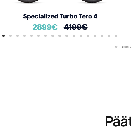
Tarjoukset v
Päät