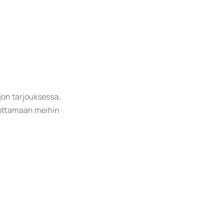
jon tarjouksessa,
me ottamaan meihin