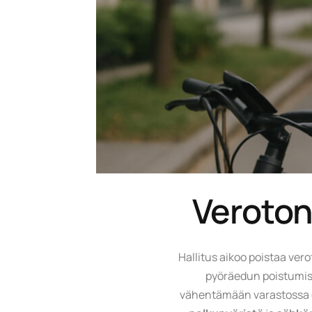
Veroton
Hallitus aikoo poistaa ver
pyöräedun poistumise
vähentämään varastossa o