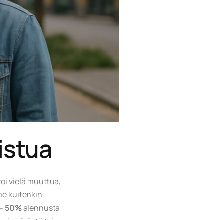
istua
voi vielä muuttua,
me kuitenkin
– 50%
alennusta