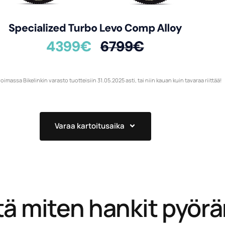
oimassa Bikelinkin varasto tuotteisiin 31.05.2025 asti, tai niin kauan kuin tavaraa riittää!
Varaa kartoitusaika
ä miten hankit pyör