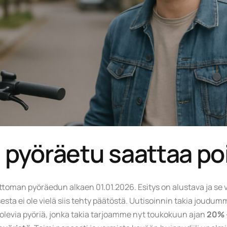
 pyöräetu saattaa po
ottoman pyöräedun alkaen 01.01.2026. Esitys on alustava ja se 
sta ei ole vielä siis tehty päätöstä. Uutisoinnin takia joudum
levia pyöriä, jonka takia tarjoamme nyt toukokuun ajan
20% 