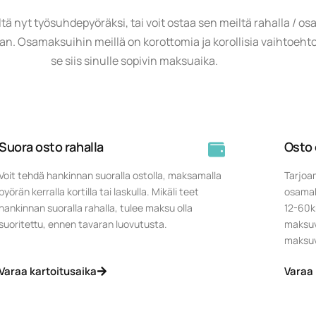
tä nyt työsuhdepyöräksi, tai voit ostaa sen meiltä rahalla / o
n. Osamaksuihin meillä on korottomia ja korollisia vaihtoehtoja
se siis sinulle sopivin maksuaika.
Suora osto rahalla
Osto
Voit tehdä hankinnan suoralla ostolla, maksamalla
Tarjoa
pyörän kerralla kortilla tai laskulla. Mikäli teet
osamak
hankinnan suoralla rahalla, tulee maksu olla
12-60kk
suoritettu, ennen tavaran luovutusta.
maksuva
maksuv
Varaa kartoitusaika
Varaa 