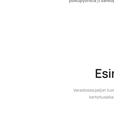
polkupyöristä
ja
sähkö
Esi
Varastossa paljon tuott
kartoitusaika