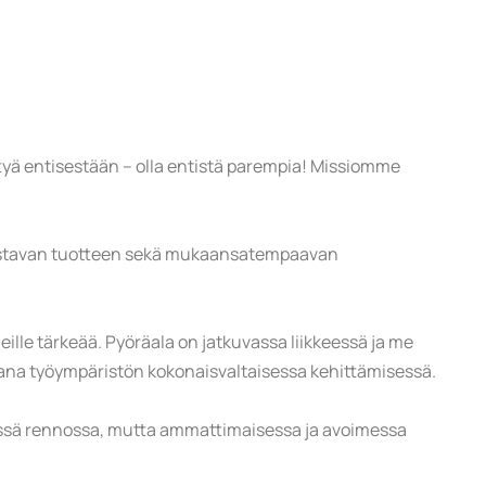
yä entisestään – olla entistä parempia! Missiomme
 loistavan tuotteen sekä mukaansatempaavan
le tärkeää. Pyöräala on jatkuvassa liikkeessä ja me
na työympäristön kokonaisvaltaisessa kehittämisessä.
yhdessä rennossa, mutta ammattimaisessa ja avoimessa