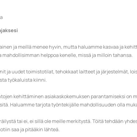
ta
ajaksesi
nen ja meillä menee hyvin, mutta haluamme kasvaa ja kehitt
 mahdollisimman helppoa kenelle, missä ja milloin tahansa.
 ja uudet toimistotilat, tehokkaat laitteet ja järjestelmät,
ta työkaluista kiinni.
ntojen kehittäminen asiakaskokemuksen parantamiseksi on meil
ä. Haluamme tarjota työntekijälle mahdollisuuden olla muka
äilystä tai ei, ei sillä ole meille merkitystä. Töitä tehdään 
iin saa ja pitääkin lähteä.