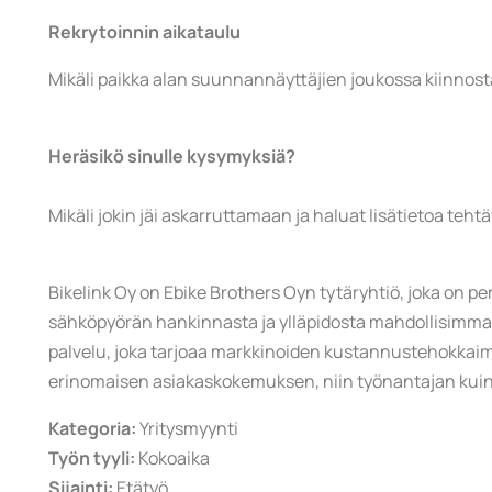
Rekrytoinnin aikataulu
Mikäli paikka alan suunnannäyttäjien joukossa kiinnos
Heräsikö sinulle kysymyksiä?
Mikäli jokin jäi askarruttamaan ja haluat lisätietoa teh
Bikelink Oy on Ebike Brothers Oyn tytäryhtiö, joka on 
sähköpyörän hankinnasta ja ylläpidosta mahdollisimman 
palvelu, joka tarjoaa markkinoiden kustannustehokkai
erinomaisen asiakaskokemuksen, niin työnantajan kuin
Kategoria:
Yritysmyynti
Työn tyyli:
Kokoaika
Sijainti:
Etätyö