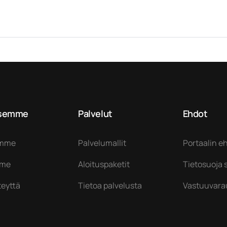
ksemme
Palvelut
Ehdot
omme
Palvelumallit
Portaalin e
mme
Aloituspaketit
Tietosuoja 
teyttä
Tietoa palvelusta
Vastuuvar