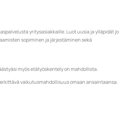
alvelusta yritysasiakkaille. Luot uusia ja ylläpidät jo
paamisten sopiminen ja järjestäminen sekä
ästyäsi myös etätyöskentely on mahdollista.
 merkittävä vaikutusmahdollisuus omaan ansaintaansa.