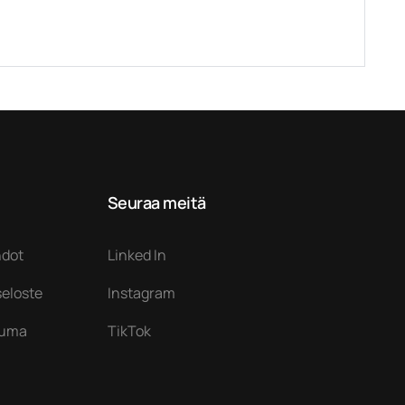
Seuraa meitä
hdot
Linked In
seloste
Instagram
auma
TikTok