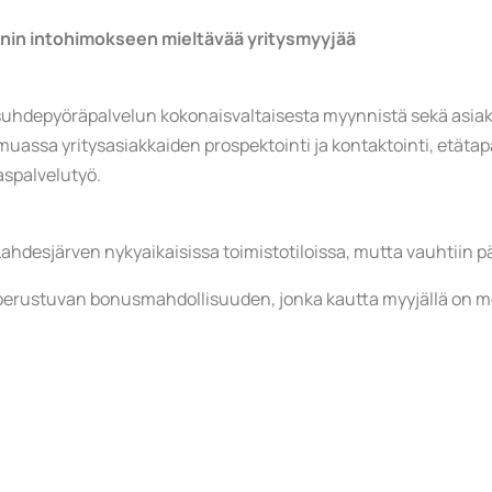
nnin intohimokseen mieltävää yritysmyyjää
uhdepyöräpalvelun kokonaisvaltaisesta myynnistä sekä asiakasp
uassa yritysasiakkaiden prospektointi ja kontaktointi, etäta
aspalvelutyö.
esjärven nykyaikaisissa toimistotiloissa, mutta vauhtiin pä
n perustuvan bonusmahdollisuuden, jonka kautta myyjällä on