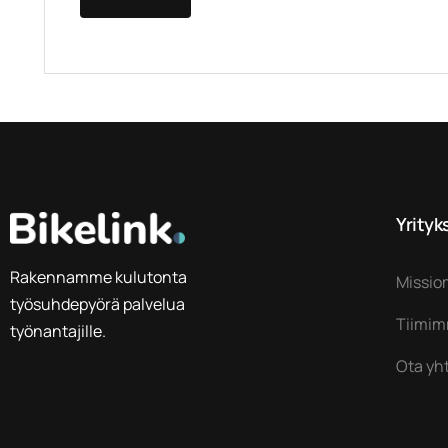
Yrity
Rakennamme kulutonta
Missi
työsuhdepyörä palvelua
Tiimi
työnantajille.
Ota yh