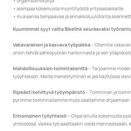
• organisointikykyä
• aiempaa kokemusta myyntityöstä yritysasiakkaille
• mukaansa tempaavaa ja ennakkoluulotonta asennet
Kuumimmat syyt valita Bikelink seuraavaksi työnant
Vakavarainen ja kasvava työpaikka
– Olemme vakavarai
onkin tehdä sähköpyörän hankinnasta ja sen ylläpidosta
Mahdollisuuksien toimintakenttä
– Tarjoamme modernit
työyhteisön. Meillä menestyminen ei jää käyttössä olevis
Ripeästi kehittyvä työympäristö
– Toiminnan ja toimi
pyrimme toiminnallamme myös osaltamme ohjaamaan sit
Erinomainen työyhteisö
– Olipa sinulla kokemusta pyör
yhteisössä. Vaikka työ saattaakin viedä menneessään, kot