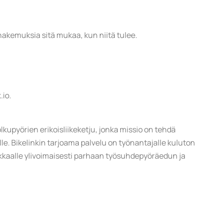
akemuksia sitä mukaa, kun niitä tulee.
.io.
upyörien erikoisliikeketju, jonka missio on tehdä
e. Bikelinkin tarjoama palvelu on työnantajalle kuluton
kaalle ylivoimaisesti parhaan työsuhdepyöräedun ja