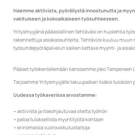
Haemme aktiivista, pyöräilystä innostunutta ja myy
vakituiseen ja kokoaikaiseen työsuhteeseen.
Yritysmyyjänä pääasiallinen tehtäväsi on huolehtia työs
rakennettuja asiakassuhteita. Tehtäviisi kuuluu muun m
työsuhdepyöräpalvelun kaiken kattava myynti- ja asiak
Pääset työskentelemään kanssamme joko Tampereen Lahd
Tarjoamme Yritysmyyjälle takuupalkan lisäksi tuloksii
Uudessa työkaverissa arvostamme:
• aktiivista ja itseohjautuvaa otetta työhön
• paloa tuloksellista myyntityötä kohtaan
• erinomaisia vuorovaikutustaitoja