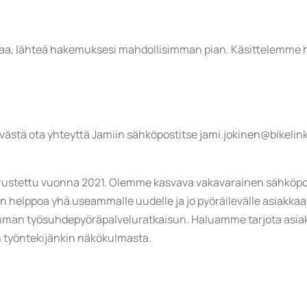
taa, lähteä hakemuksesi mahdollisimman pian. Käsittelemme h
tävästä ota yhteyttä Jamiin sähköpostitse jami.jokinen@bikelink
perustettu vuonna 2021. Olemme kasvava vakavarainen sähköpolk
helppoa yhä useammalle uudelle ja jo pyöräilevälle asiakkaall
mman työsuhdepyöräpalveluratkaisun. Haluamme tarjota asiak
 työntekijänkin näkökulmasta.