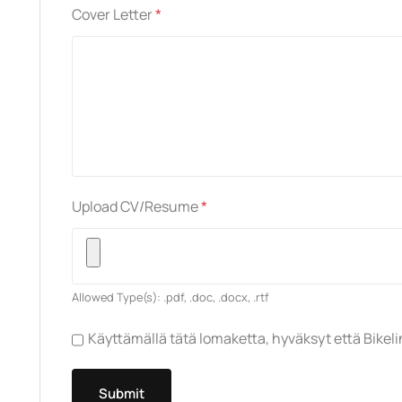
Cover Letter
*
Upload CV/Resume
*
Allowed Type(s): .pdf, .doc, .docx, .rtf
Käyttämällä tätä lomaketta, hyväksyt että Bikelin